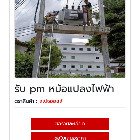
รับ pm หม้อแปลงไฟฟ้า
ตราสินค้า :
สเปซออลล์
ขอรายละเอียด
ขอใบเสนอราคา